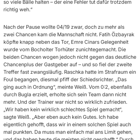
so viele Bälle halten – der eine Fehler tut dafür trotzdem
richtig weh.“
Nach der Pause wollte 04/19 zwar, doch zu mehr als
zwei Chancen kam die Mannschaft nicht. Fatih Özbayrak
köpfte knapp neben das Tor, Emre Cinars Gelegenheit
wurde vom Bocholter Torhüter zunichtegemacht. Die
beiden Chancen wogen jedoch nicht gegen das deutliche
Chancenplus der Gastgeber auf – und so fiel der zweite
Treffer fast zwangsläufig. Raschka hatte im Strafraum ein
Foul begangen, diesmal pfiff der Schiedsrichter. „Das
ging auch in Ordnung“, meinte Weiß. Vom 0:2, ebenfalls
durch Bugla erzielt, erholte sich sein Team dann nicht
mehr. Und der Trainer war nicht so wirklich zufrieden.
„Wir haben kein wirklich schlechtes Spiel gemacht“,
sagte Weiß. „Aber eben auch kein Gutes. Ich habe
eigentlich gehofft, dass wir in einem solchen Spiel auch
mal punkten. Da muss man einfach mal ans Limit gehen,
und das haben heute die meisten nicht geschafft.“ Durch