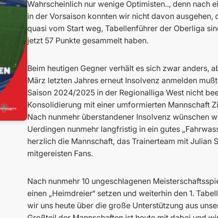
Wahrscheinlich nur wenige Optimisten.., denn nach 
in der Vorsaison konnten wir nicht davon ausgehen, 
quasi vom Start weg, Tabellenführer der Oberliga sind
jetzt 57 Punkte gesammelt haben.
Beim heutigen Gegner verhält es sich zwar anders, a
März letzten Jahres erneut Insolvenz anmelden muß
Saison 2024/2025 in der Regionalliga West nicht bee
Konsolidierung mit einer umformierten Mannschaft Zi
Nach nunmehr überstandener Insolvenz wünschen wi
Uerdingen nunmehr langfristig in ein gutes „Fahrw
herzlich die Mannschaft, das Trainerteam mit Julian S
mitgereisten Fans.
Nach nunmehr 10 ungeschlagenen Meisterschaftsspiele
einen „Heimdreier“ setzen und weiterhin den 1. Tabel
wir uns heute über die große Unterstützung aus unse
Großteil der Mannschaften ist heute mit dabei und wi