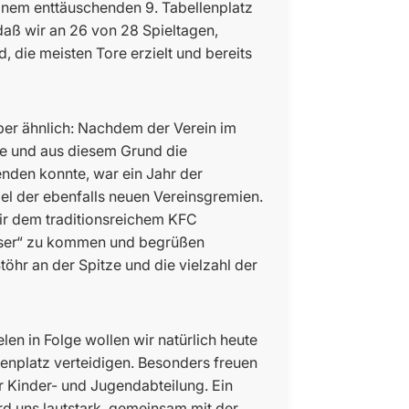
einem enttäuschenden 9. Tabellenplatz
daß wir an 26 von 28 Spieltagen,
, die meisten Tore erzielt und bereits
ber ähnlich: Nachdem der Verein im
te und aus diesem Grund die
nden konnte, war ein Jahr der
el der ebenfalls neuen Vereinsgremien.
r dem traditionsreichem KFC
asser“ zu kommen und begrüßen
töhr an der Spitze und die vielzahl der
n in Folge wollen wir natürlich heute
lenplatz verteidigen. Besonders freuen
r Kinder- und Jugendabteilung. Ein
rd uns lautstark, gemeinsam mit der