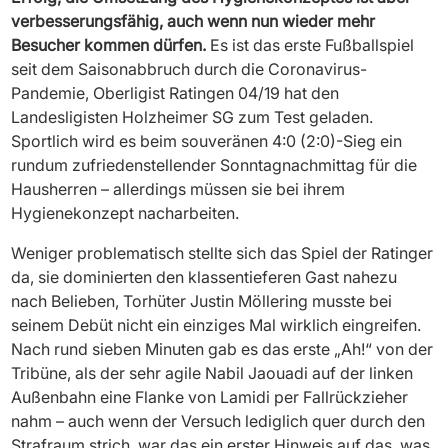
verbesserungsfähig, auch wenn nun wieder mehr
Besucher kommen dürfen.
Es ist das erste Fußballspiel
seit dem Saisonabbruch durch die Coronavirus-
Pandemie, Oberligist Ratingen 04/19 hat den
Landesligisten Holzheimer SG zum Test geladen.
Sportlich wird es beim souveränen 4:0 (2:0)-Sieg ein
rundum zufriedenstellender Sonntagnachmittag für die
Hausherren – allerdings müssen sie bei ihrem
Hygienekonzept nacharbeiten.
Weniger problematisch stellte sich das Spiel der Ratinger
da, sie dominierten den klassentieferen Gast nahezu
nach Belieben, Torhüter Justin Möllering musste bei
seinem Debüt nicht ein einziges Mal wirklich eingreifen.
Nach rund sieben Minuten gab es das erste „Ah!“ von der
Tribüne, als der sehr agile Nabil Jaouadi auf der linken
Außenbahn eine Flanke von Lamidi per Fallrückzieher
nahm – auch wenn der Versuch lediglich quer durch den
Strafraum strich, war das ein erster Hinweis auf das, was