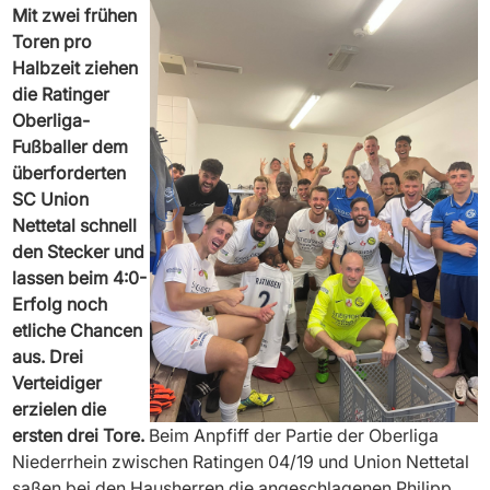
Mit zwei frühen
Toren pro
Halbzeit ziehen
die Ratinger
Oberliga-
Fußballer dem
überforderten
SC Union
Nettetal schnell
den Stecker und
lassen beim 4:0-
Erfolg noch
etliche Chancen
aus. Drei
Verteidiger
erzielen die
ersten drei Tore.
Beim Anpfiff der Partie der Oberliga
Niederrhein zwischen Ratingen 04/19 und Union Nettetal
saßen bei den Hausherren die angeschlagenen Philipp