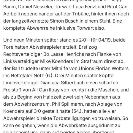
Baum, Daniel Nesseler, Torwart Luca Fenzl und Birol Can
Adibelli nebeneinander auf der Tribüne, hinter ihnen noch
der langzeitverletzte Simon Busch in einem Stuhl. Eine
komplette Abwehrreihe inklusive Torwart also.
Und neun Minuten später stand es 2:0 – für 04/19, beide
Tore hatten Abwehrspieler erzielt. Erst zog
Rechtsverteidiger Bo Lasse Henrichs nach Flanke von
Linksverteidiger Mike Koenders im Strafraum direkt ab,
der Ball trudelte unter Mithilfe von Unions Florian Wolters
ins Nettetaler Netz (6.). Drei Minuten später köpfte
Innenverteidiger Gianluca Silberbach einen scharfen
Freistoß von Ali Can Ilbay von rechts in die Maschen, und
als zu Beginn von Halbzeit zwei sein Nebenmann aus
dem Abwehrzentrum, Phil Spillmann, nach Ablage von
Koenders auf 3:0 gestellt hatte (54.), hatten alle vier
Abwehrspieler direkte Torbeteiligungen vorzuweisen. So
kann es gehen, wenn die Abwehrkette ausgedünnt zu
sein scheint und dann auf beiden Seiten überzeugt.