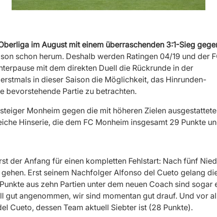
Oberliga im August mit einem überraschenden 3:1-Sieg gege
 Saison schon herum. Deshalb werden Ratingen 04/19 und der 
erpause mit dem direkten Duell die Rückrunde in der
 erstmals in dieser Saison die Möglichkeit, das Hinrunden-
ie bevorstehende Partie zu betrachten.
steiger Monheim gegen die mit höheren Zielen ausgestatteten
reiche Hinserie, die dem FC Monheim insgesamt 29 Punkte und
erst der Anfang für einen kompletten Fehlstart: Nach fünf Ni
 gehen. Erst seinem Nachfolger Alfonso del Cueto gelang di
2 Punkte aus zehn Partien unter dem neuen Coach sind sogar 
 gut angenommen, wir sind momentan gut drauf. Und vor all
el Cueto, dessen Team aktuell Siebter ist (28 Punkte).