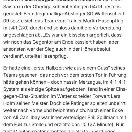
Saison in der Oberliga scheint Ratingen 04/19 bestens
gerüstet: Beim Regionalliga-Absteiger SG Wattenscheid
09 setzte sich das Team von Trainer Martin Hasenpflug
mit 4:1 (2:0) durch und schloss damit die Vorbereitung
ungeschlagen ab. „Es war ein bisschen ärgerlich, dass
wir noch das Gegentor am Ende kassiert haben, aber
ansonsten war der Sieg auch in der Höhe absolut
verdient“, urteilte Hasenpflug.
Er hatte eine „erste Halbzeit wie aus einem Guss“ seines
Teams gesehen, das noch vor dem ersten Tor in Führung
hätte gehen können – doch Yassin Merzagua, im 4-1-4-1-
System als einzige Spitze aufgeboten, fand in einer Eins-
gegen-Eins-Situation im Wattenscheider Torwart Lars
Holm seinen Meister. Doch die Ratinger spielten unbeirrt
weiter nach vorne und belohnten sich: Nach einer Ecke
von Ali Can Ilbay war Innenverteidiger Phil Spillmann mit
dem Fuß zur Stelle und erzielte das 1:0 (27. Minute). Nur
fünf Minuten später erhöhten die Gäste in Hattingen: