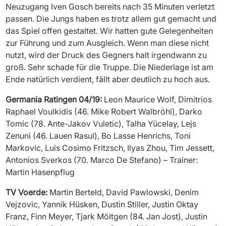
Neuzugang Iven Gosch bereits nach 35 Minuten verletzt
passen. Die Jungs haben es trotz allem gut gemacht und
das Spiel offen gestaltet. Wir hatten gute Gelegenheiten
zur Führung und zum Ausgleich. Wenn man diese nicht
nutzt, wird der Druck des Gegners halt irgendwann zu
groß. Sehr schade für die Truppe. Die Niederlage ist am
Ende natürlich verdient, fällt aber deutlich zu hoch aus.
Germania Ratingen 04/19:
Leon Maurice Wolf, Dimitrios
Raphael Voulkidis (46. Mike Robert Walbröhl), Darko
Tomic (78. Ante-Jakov Vuletic), Talha Yücelay, Lejs
Zenuni (46. Lauen Rasul), Bo Lasse Henrichs, Toni
Markovic, Luis Cosimo Fritzsch, Ilyas Zhou, Tim Jessett,
Antonios Sverkos (70. Marco De Stefano) – Trainer:
Martin Hasenpflug
TV Voerde:
Martin Berteld, David Pawlowski, Denim
Vejzovic, Yannik Hüsken, Dustin Stiller, Justin Oktay
Franz, Finn Meyer, Tjark Möltgen (84. Jan Jost), Justin