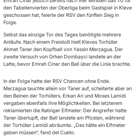
Emrah Cinar jedoch bereits nach vier Minuten das 1:0 für
den Tabellenvierten der Oberliga beim Gastspiel in Kleve
geschossen hat, feierte der RSV den fünften Sieg in
Folge.
Selbst das einzige Tor des Tages benötigte mehrere
Anläufe. Nach einem Freistoß hielt Kleves Torhüter
Ahmet Taner den Kopfball von Yassin Merzagua. Der
zweite Versuch von Orhan Dombayci landete an der
Latte, bevor Emrah Cinar den Ball über die Linie brachte.
In der Folge hatte der RSV Chancen ohne Ende.
Merzagua tauchte allein vor Taner auf, scheiterte aber an
den Beinen der Torhüters. Erkan Ari und Moses Lamidi
vergaben ebenfalls ihre Möglichkeiten. Bei letzterem
reklamierten die Ratinger Elfmeter: Der Angreifer hatte
Taner überlupft, der Ball landete am Pfosten, während
der Torhüter Lamidi abräumte. „Das hätte ein Elfmeter
geben müssen“, fand del Cueto.