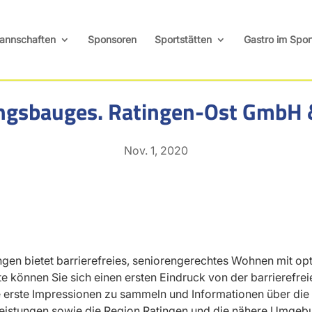
annschaften
Sponsoren
Sportstätten
Gastro im Spor
gsbauges. Ratingen-Ost GmbH &
Nov. 1, 2020
en bietet barrierefreies, seniorengerechtes Wohnen mit opti
te können Sie sich einen ersten Eindruck von der barrierefr
rie erste Impressionen zu sammeln und Informationen über di
istungen sowie die Region Ratingen und die nähere Umgebu